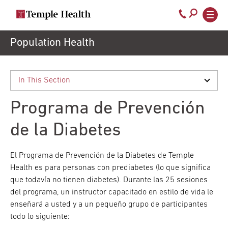
Secondary
Main
Call
navigation
navigation
800-
Skip
Population Health
to
temple-
main
med
content
Programa de Prevención
de la Diabetes
El Programa de Prevención de la Diabetes de Temple
Health es para personas con prediabetes (lo que significa
que todavía no tienen diabetes). Durante las 25 sesiones
del programa, un instructor capacitado en estilo de vida le
enseñará a usted y a un pequeño grupo de participantes
todo lo siguiente: