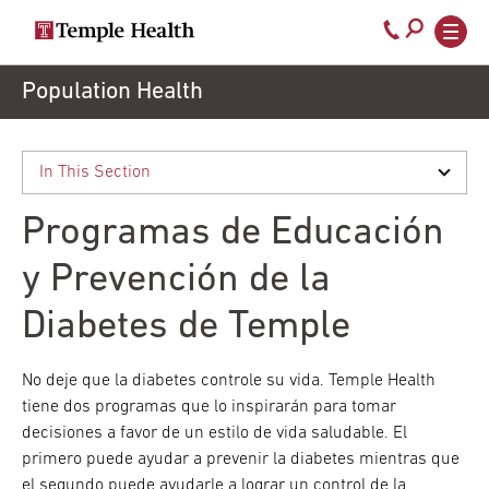
Secondary
Main
Call
navigation
navigation
800-
Skip
Population Health
to
temple-
main
med
content
Programas de Educación
y Prevención de la
Diabetes de Temple
No deje que la diabetes controle su vida. Temple Health
tiene dos programas que lo inspirarán para tomar
decisiones a favor de un estilo de vida saludable. El
primero puede ayudar a prevenir la diabetes mientras que
el segundo puede ayudarle a lograr un control de la